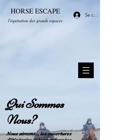
HORSE ESCAPE
Se connecter
l'équitation des grands espaces
Qui Sommes
Nous?
Nous aimons... les ouvertures