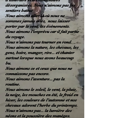
d'itinéraire et les randonnées
désorganisées. Nous n'aimons pas les
sentiers battus.
Nous aimons aller là où nous ne
sommes jamais allés, nous laisser
porter par le vent, les événements.
Nous aimons l'imprévu car il fait partie
du voyage.
Nous n'aimons pas tourner en rond.
Nous aimons la nature, les chevaux, les
gens, boire, manger, rire... et chanter
surtout lorsque nous avons beaucoup
bu.
Nous aimons ce et ceux que nous ne
connaissons pas encore.
Nous aimons l'aventure... pas la
routine.
Nous aimons le soleil, le vent, la pluie,
la neige, les mouches en été, le froid en
hiver, les couleurs de l'automne et nos
chevaux adorent l'herbe du printemps.
Nous n'aimons pas... la lumière des
néons et la poussière des manèges.