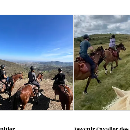
initier
Devcnir Cavalier des