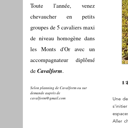
Toute l'année, venez
chevaucher en petits
groupes de 5 cavaliers maxi
de niveau homogène dans
les Monts d'Or avec un
accompagnateur diplômé
Cavalform
de
.
1/
Selon planning de Cavalform ou sur
demande auprès de
cavalform@gmail.com
Une de
s'initi
espace
Aller c