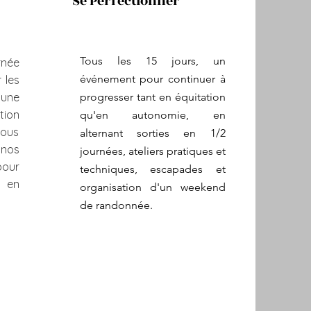
Se
Perfectionner
Tous les 15 jours, un
rnée
événement pour continuer à
 les
 une
progresser tant en équitation
ion
qu'en autonomie, en
vous
alternant sorties en 1/2
nos
journées, ateliers pratiques et
pour
techniques, escapades et
 en
organisation d'un weekend
de randonnée.