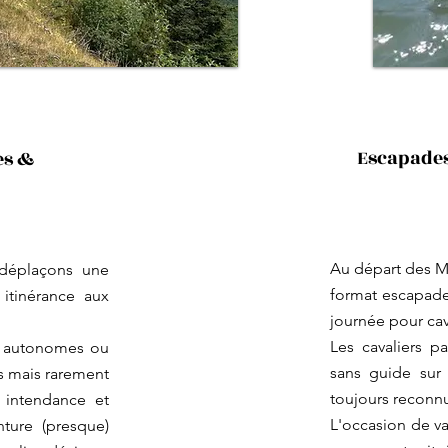
Escapades
es &
Au départ des M
déplaçons une
format escapade,
itinérance aux
journée pour cav
Les cavaliers p
es autonomes ou
sans guide sur 
és mais rarement
toujours reconn
 intendance et
L'occasion de va
enture (presque)