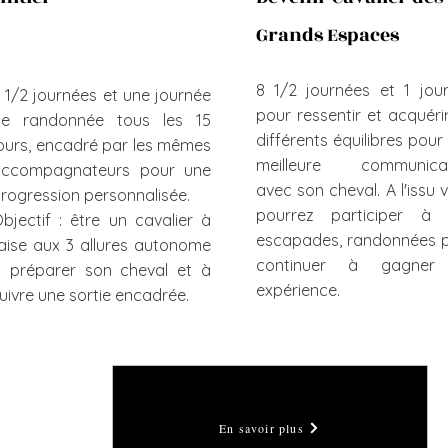
Grands Espaces
8 1/2 journées et 1 jou
 1/2 journées et une journée
pour ressentir et acquérir
de randonnée tous les 15
différents équilibres pour
ours, encadré par les mêmes
meilleure communicat
accompagnateurs pour une
avec son cheval. A l'issu 
rogression personnalisée.
pourrez participer à 
bjectif : être un cavalier à
escapades, randonnées 
'aise aux 3 allures autonome
continuer à gagner
 préparer son cheval et à
Voir l'agenda
expérience.
uivre une sortie encadrée.
En savoir plus