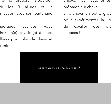
 et le préparer, s'équiper,
enlevé, et autonome
vrir les 3 allures et la
préparer leur cheval.
ication avec son partenaire
3h à cheval en petits gro
.
pour expérimenter la lib
uelques séances vous
du cavalier des gra
rez un(e) cavalier(e) à l'aise
espaces !
llures pour plus de plaisir et
nomie.
Réservez votre 1/2 journée