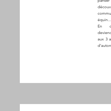
panser
décou
commun
équin..
En q
deviend
aux 3 a
d'auto