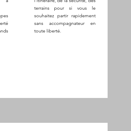
s à
l'itinéraire, de la sécurité, des
terrains pour si vous le
upes
souhaitez partir rapidement
erté
sans accompagnateur en
nds
toute liberté.