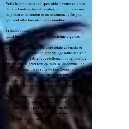
Voilà le partenariat indispensable à mettre en place
dans ce tandem cheval cavalier, pour un maximum
de plaisir et de confort et un minimum de fatigue.
Qui veut aller loin ménage sa monture!
Et dans ce cadre, l'action sur les rênes doit être
quasi inexistante sauf en cas d'extrême
urgence.
Cette expérience de débridage totale en terrain et
environnement varies (plaine village route dénivelé
etc) permet de réaliser que réellement votre monture
est capable de gérer tout ça toute seule comme une
grande, et donc par la suite de fonctionner avec un
mors en sachant l'utiliser sans action inutile ou
parasite. Il s'agit donc par le biais de cet exercice
non pas de dresser les chevaux, mais les cavaliers!
Et cela a d'autres objectifs non moindres : Sur le
plan équitant : meilleur position, meilleur
équilibre... Sur le plan personnel : un lâcher prise,
une libération du corps et de l'esprit, une
expérience euphorisante...