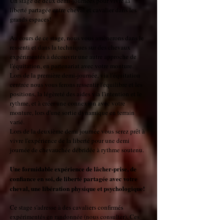
Un stage de deux demi-journées pour vivre la
liberté partagée entre cheval et cavalier dans les
grands espaces!
Au cours de ce stage, nous vous amènerons dans le
ressenti et dans la techniques sur des chevaux
expérimentés à découvrir une autre approche de
l'équitation, en partenariat avec votre monture.
Lors de la première demi-journée, via l'équitation
centrée nous vous ferons ressentir l'équilibre et les
positions, la légèreté des aides via l'intention et le
rythme, et à créer une connexion avec votre
monture, lors d'une sortie dynamique en terrain
varié.
Lors de la deuxième demi journée vous serez prêt à
vivre l'expérience de la liberté pour une demi
journée de chevauchée débridée à rythme soutenu.
Une formidable expérience de lâcher-prise, de
confiance en soi, de liberté partagée avec votre
cheval, une libération physique et psychologique!
Ce stage s'adresse à des cavaliers confirmés
expérimentés en randonnée (nous consulter). Ces