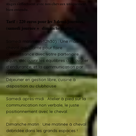
stages s'effectuent avec nos chevaux uniquement,
bien entendu.
Tarif : 220 euros pour les 3 demi-journées.
(samedi journée + dimanche matin)
Samedi matin (8h-12h30) : Une matinée à
cheval galopante pour faire
connaissance avec votre partenaire
équin, découvrir les équilibres du cavalier
d'endurance, et la communication par
l'intention.
Déjeuner en gestion libre, cuisine à
disposition au clubhouse
Samedi après-midi : Atelier à pied sur la
communication non verbale, le juste
positionnement avec le cheval.
Dimanche matin : Une matinée à cheval
débridée dans les grands espaces !