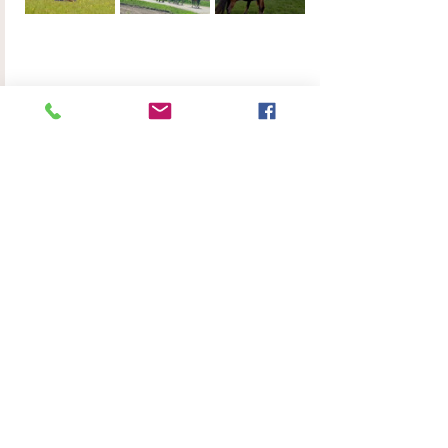
Cheval et son transport : 370 euros
Hébergement et repas : 65 euros / jour (dortoir 
mais possibilité de chercher un hôtel car nous 
sommes en étoile pour celles et ceux qui 
souhaitent un autre confort à proximité), diner 
et petit déjeuner au restaurant à 50m, pic-nics 
fournis par le restaurant.
Partager cet événement