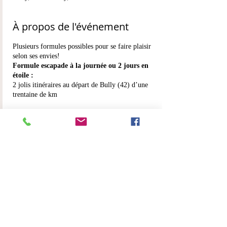
À propos de l'événement
Plusieurs formules possibles pour se faire plaisir
selon ses envies!
Formule escapade à la journée ou 2 jours en
étoile :
2 jolis itinéraires au départ de Bully (42) d’une
trentaine de km
L’un sur les rives de la Loire en passant par le
joli village médiéval de St Maurice sur Loire
(nous avons un très bon resto à vous conseiller)
L’autre sur les rives de ‘Isable pour plusieurs km
de galop avant de chevaucher sur les coteaux du
Forez.
Possibilité de séjourner dans un Airbnb à
quelques km des chevaux (testé et approuvé)
Partager cet événement
Formule Itinérance
:
depuis Bully par les rives de l'Isable et les monts