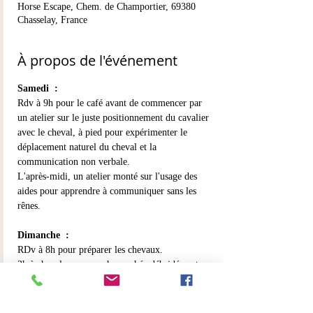
Horse Escape, Chem. de Champortier, 69380
Chasselay, France
À propos de l'événement
Samedi  :
Rdv à 9h pour le café avant de commencer par 
un atelier sur le juste positionnement du cavalier 
avec le cheval, à pied pour expérimenter le 
déplacement naturel du cheval et la 
communication non verbale.
L'après-midi, un atelier monté sur l'usage des 
aides pour apprendre à communiquer sans les 
rênes.
Dimanche  :
RDv à 8h pour préparer les chevaux.
3h à cheval pour une chevauchée débridée entre 
plaine et monts d'or pour vivre la liberté 
partagée et le partenariat entre cheval et cavalier 
dans les grands espaces.