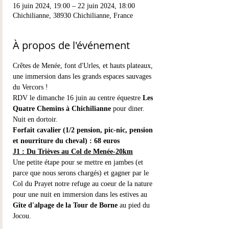
16 juin 2024, 19:00 – 22 juin 2024, 18:00
Chichilianne, 38930 Chichilianne, France
À propos de l'événement
Crêtes de Menée, font d'Urles, et hauts plateaux, 
une immersion dans les grands espaces sauvages 
du Vercors !
RDV le dimanche 16 juin au centre équestre 
Les 
Quatre Chemins à Chichilianne
 pour diner.
Nuit en dortoir.
Forfait cavalier (1/2 pension, pic-nic, pension 
et nourriture du cheval) : 68 euros
J1 : Du Trièves au Col de Menée-20km
Une petite étape pour se mettre en jambes (et 
parce que nous serons chargés) et gagner par le 
Col du Prayet notre refuge au coeur de la nature 
pour une nuit en immersion dans les estives au 
Gîte d'alpage de la Tour de Borne
 au pied du 
Jocou.