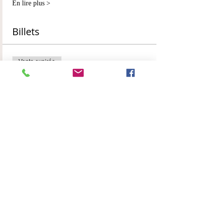
En lire plus >
Billets
Vente expirée
Type de billet
confirmation de réservation
Plus d'info
Prix
250,00 €
Partager cet événement