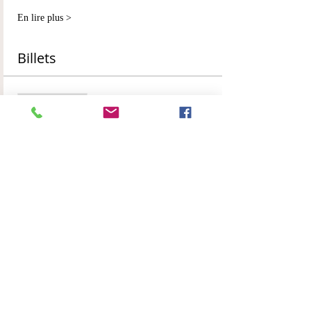
En lire plus >
Billets
Vente expirée
Type de billet
confirmation de réservation
Plus d'info
Prix
250,00 €