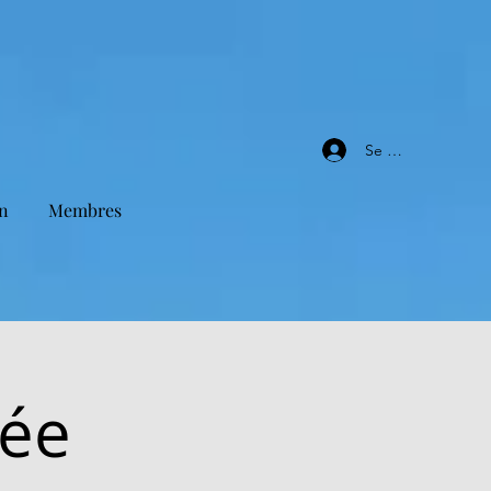
Se connecter
n
Membres
hée