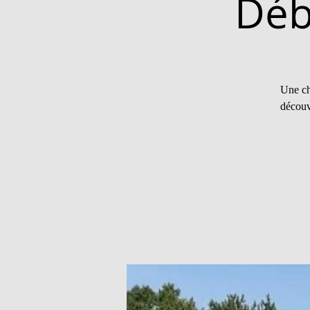
Déb
Une ch
découvr