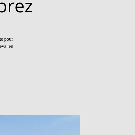
orez
te pour
heval en