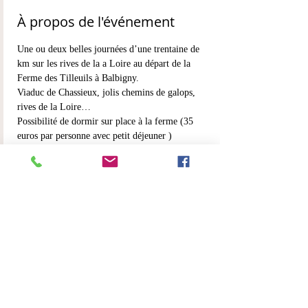
À propos de l'événement
Une ou deux belles journées d’une trentaine de 
km sur les rives de la a Loire au départ de la 
Ferme des Tilleuils à Balbigny.
Viaduc de Chassieux, jolis chemins de galops, 
rives de la Loire…
Possibilité de dormir sur place à la ferme (35 
euros par personne avec petit déjeuner )
Restaurant à 10mn à pied
Tarif : 130  euros. (adhérent 120 euros . journée 
supplémentaire weekend  : 100 euros)
Partager cet événement