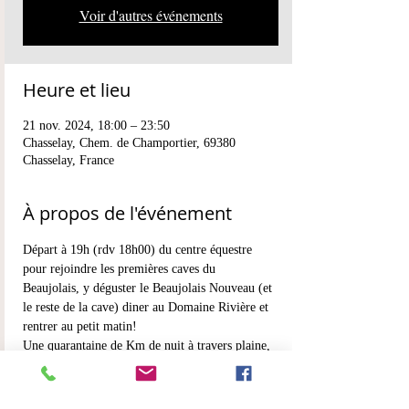
Voir d'autres événements
Heure et lieu
21 nov. 2024, 18:00 – 23:50
Chasselay, Chem. de Champortier, 69380
Chasselay, France
À propos de l'événement
Départ à 19h (rdv 18h00) du centre équestre 
pour rejoindre les premières caves du 
Beaujolais, y déguster le Beaujolais Nouveau (et 
le reste de la cave) diner au Domaine Rivière et 
rentrer au petit matin!
Une quarantaine de Km de nuit à travers plaine, 
vignes, monts du Beaujolais et villages de 
Pierres Dorées.
Tarif : 88 euros / Non adhérent 100 euros