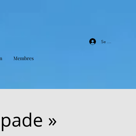
Se connecter
n
Membres
apade »