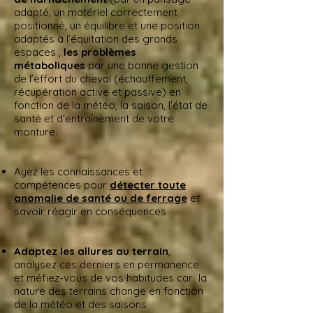
adapté, un matériel correctement
positionné, un équilibre et une position
adaptés à l’équitation des grands
espaces ,
les problèmes
métaboliques
par une bonne gestion
de l’effort du cheval (échauffement,
récupération active et passive) en
fonction de la météo, la saison, l’état de
santé et d'entraînement de votre
monture.
Ayez les connaissances et
compétences pour
détecter toute
anomalie de santé ou de ferrage
et
savoir réagir en conséquences
Adaptez les allures au terrain
,
analysez ces derniers en permanence
et méfiez-vous de vos habitudes car la
nature des terrains change en fonction
de la météo et des saisons