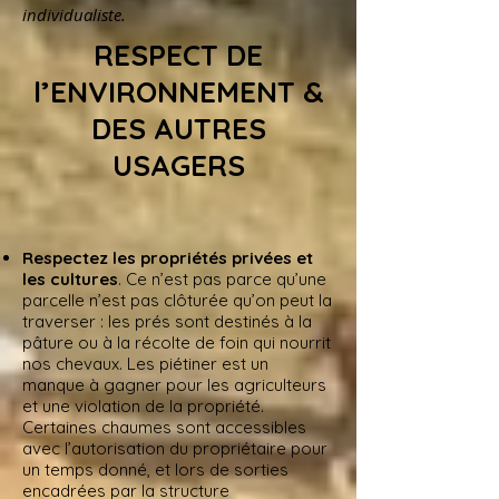
individualiste.
RESPECT DE
l’ENVIRONNEMENT &
DES AUTRES
USAGERS
Respectez les propriétés privées et
les cultures
.
Ce n’est pas parce qu’une
parcelle n’est pas clôturée qu’on peut la
traverser : les prés sont destinés à la
pâture ou à la récolte de foin qui nourrit
nos chevaux. Les piétiner est un
manque à gagner pour les agriculteurs
et une violation de la propriété.
Certaines chaumes sont accessibles
avec l’autorisation du propriétaire pour
un temps donné, et lors de sorties
encadrées par la structure