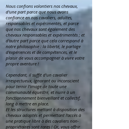
Nous confions volontiers nos chevaux,
d'une part parce que nous avons
confiance en nos cavaliers, adultes,
responsables et expérimentés, et parce
que nos chevaux sont également des
chevaux responsables et expérimentés ; et
d'autre part parce que cela correspond à
notre philosophie : la liberté, le partage
d'expériences et de compétences, et le
plaisir de vous accompagner à vivre votre
propre aventure !
Cependant, il suffit d’un cavalier
irrespectueux, ignorant ou inconscient
pour ternir l’image de toute une
communauté équestre, et nuire à un
fonctionnement bienveillant et collectif,
long à mettre en place.
Et les structures mettant à disposition des
chevaux adaptés et permettant l’accès à
une pratique libre à des cavaliers non-
propriétaires sont rares ! Or, vous offrir