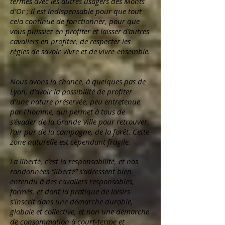
termes avec les autres usagers des Monts
d’Or ; il est indispensable pour que tout
cela continue de fonctionner, pour que
vous puissiez en profiter et laisser d’autres
cavaliers en profiter, de respecter les
règles de savoir-vivre et de vivre-ensemble.
Nous avons la chance, à quelques pas de
Lyon, d’avoir la possibilité de profiter
d’une nature préservée, peu entretenue
par l’homme, qui permet à tous de
s’évader de la Grande Ville pour retrouver
l’air pur de la campagne, de la forêt. Cette
zone naturelle est cependant fragile.
La liberté, c’est la responsabilité, et nos
randonnées “liberté” s’adressent bien-
entendu à des cavaliers responsables,
formés, et dont la pratique de loisirs
s’inscrit dans une démarche durable,
globale et collective, et non une démarche
de consommation à court-terme et