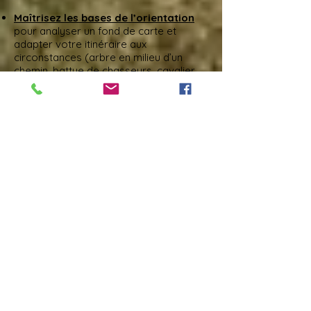
Maîtrisez les bases de l’orientation
pour analyser un fond de carte et
adapter votre itinéraire aux
circonstances (arbre en milieu d’un
chemin, battue de chasseurs, cavalier
fatigué, anomalie de santé ou de
ferrage d’un cheval…)
Ayez l’expérience pour
anticiper,
prévenir toutes les situations à
risques
en situation de randonnée
équestre.
Utilisez systématiquement un
avantage
pour monter afin de
préserver le dos du cheval : en
extérieur il y en a partout (fossé,
dénivelé, talus…)
Respectez le matériel
: nos selles sont
confortables parce qu’en cuir et
chères… Attention aux branches qui