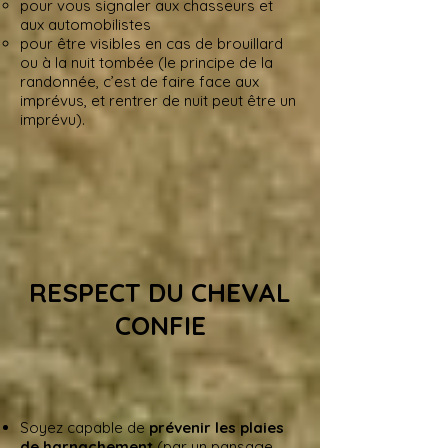
pour vous signaler aux chasseurs et
aux automobilistes
pour être visibles en cas de brouillard
ou à la nuit tombée (le principe de la
randonnée, c’est de faire face aux
imprévus, et rentrer de nuit peut être un
imprévu).
RESPECT DU CHEVAL
CONFIE
Soyez capable de
prévenir les plaies
de harnachement
(par un pansage