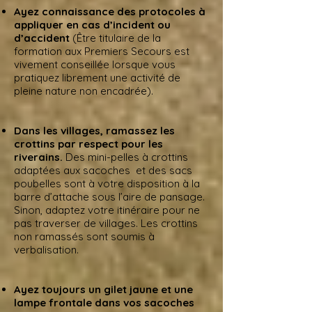
Ayez connaissance des protocoles à
appliquer en cas d’incident ou
d’accident
(Être titulaire de la
formation aux Premiers Secours est
vivement conseillée lorsque vous
pratiquez librement une activité de
pleine nature non encadrée).
Dans les villages, ramassez les
crottins par respect pour les
riverains.
Des mini-pelles à crottins
adaptées aux sacoches et des sacs
poubelles sont à votre disposition à la
barre d’attache sous l’aire de pansage.
Sinon, adaptez votre itinéraire pour ne
pas traverser de villages. Les crottins
non ramassés sont soumis à
verbalisation.
Ayez toujours un gilet jaune et une
lampe frontale dans vos sacoches