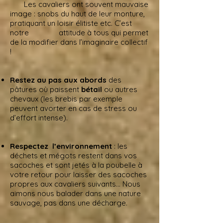
Les cavaliers ont souvent mauvaise
image : snobs du haut de leur monture,
pratiquant un loisir élitiste etc. C’est
notre attitude à tous qui permet
de la modifier dans l’imaginaire collectif
!
Restez au pas aux abords
des
pâtures où paissent
bétail
ou autres
chevaux (les brebis par exemple
peuvent avorter en cas de stress ou
d’effort intense).
Respectez l’environnement
: les
déchets et mégots restent dans vos
sacoches et sont jetés à la poubelle à
votre retour pour laisser des sacoches
propres aux cavaliers suivants… Nous
aimons nous balader dans une nature
sauvage, pas dans une décharge.