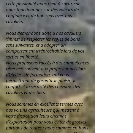
cette possibilité nous tient à coeur car
nous fonctionnons sur des valeurs de
confiance et de bon sens avec nos
cavaliers.
Nous demandons donc à nos cavaliers
“libres” de respecter les règles de bons
sens suivantes, et d’adopter un
comportement irréprochable lors de vos
sorties en liberté.
Nous proposons l’accès à des compétences
réservées souvent aux professionnels lors
d’ateliers de formation
, qui vous
permettront de garantir le plaisir, le
confort et la sécurité des chevaux, des
cavaliers et des tiers.
Nous sommes en excellents termes avec
nos voisins agriculteurs qui mettent à
votre disposition leurs chemins
d’exploitation pour vous éviter de grosses
portions de routes ; nous sommes en bons