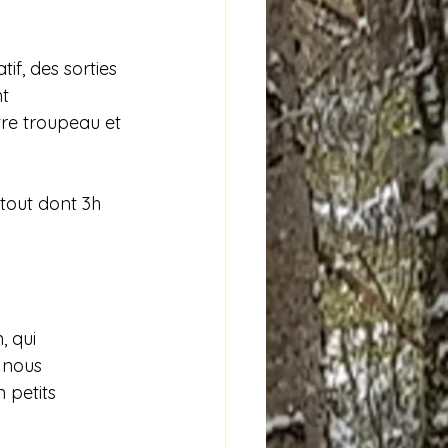
Projet associatif
f, des sorties 
t 
re troupeau et 
 tout dont 3h 
 qui 
 nous 
 petits 