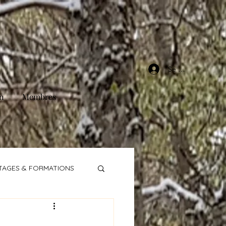
Se connecter
n
Membres
TAGES & FORMATIONS
E 1 PLACE
GALOP