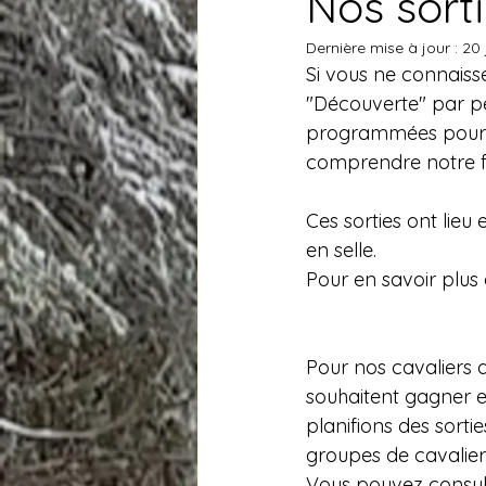
Nos sort
Dernière mise à jour :
20 
RESTE 2 PLACES
S'inscrire L
Si vous ne connaisse
"Découverte" par pe
programmées pour v
RESTO/ APERO LIBRE
SOIRE
comprendre notre 
Ces sorties ont lieu
en selle.
Pour en savoir plus 
Pour nos cavaliers 
souhaitent gagner e
planifions des sort
groupes de cavalier
Vous pouvez consul