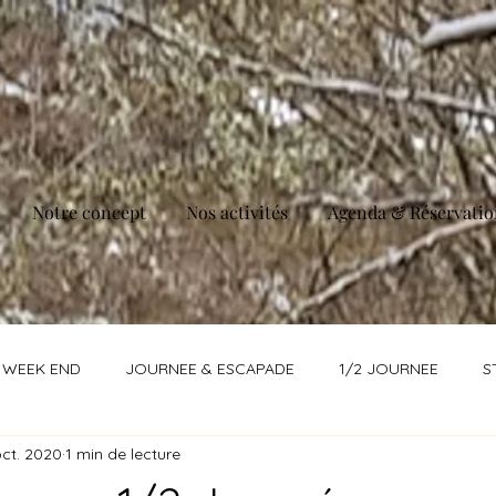
Notre concept
Nos activités
Agenda & Réservatio
WEEK END
JOURNEE & ESCAPADE
1/2 JOURNEE
S
oct. 2020
1 min de lecture
RTURE DITINERAIRE
EVENEMENTS
COMPLET !
REST