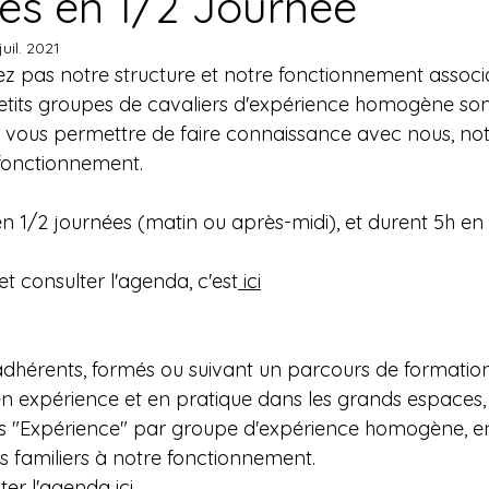
ies en 1/2 Journée
juil. 2021
iste d'attente
AVENTURE
Vie du troupeau
VOYAGE
z pas notre structure et notre fonctionnement associati
tits groupes de cavaliers d'expérience homogène son
ous permettre de faire connaissance avec nous, not
E FESTIVE
fonctionnement.
 en 1/2 journées (matin ou après-midi), et durent 5h en
et consulter l'agenda, c'est
 ici
adhérents, formés ou suivant un parcours de formation,
n expérience et en pratique dans les grands espaces,
ies "Expérience" par groupe d'expérience homogène, en
s familiers à notre fonctionnement.
ter l'agenda
 ici