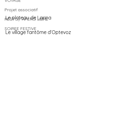
VOYAGE
Projet associatif
Le plateau de Larina 
RESTO/ APERO LIBRE
SOIREE FESTIVE
Le village fantôme d’Optevoz