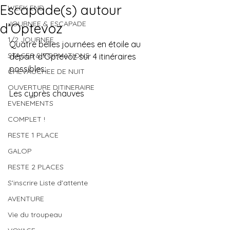
Escapade(s) autour
WEEK END
JOURNEE & ESCAPADE
d’Optevoz
1/2 JOURNEE
Quatre belles journées en étoile au 
STAGES & FORMATIONS
départ d'Optevoz sur 4 itinéraires 
possibles:
CHEVAUCHEE DE NUIT
OUVERTURE DITINERAIRE
Les cyprès chauves 
EVENEMENTS
COMPLET !
RESTE 1 PLACE
GALOP
RESTE 2 PLACES
S'inscrire Liste d'attente
AVENTURE
Vie du troupeau