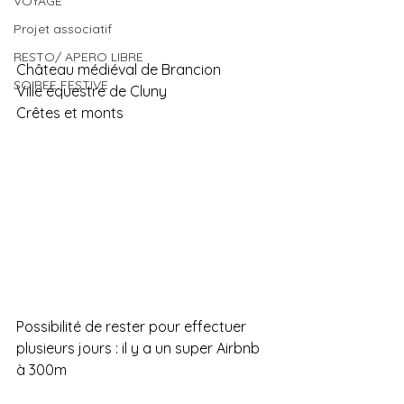
VOYAGE
Projet associatif
RESTO/ APERO LIBRE
Château médiéval de Brancion
SOIREE FESTIVE
Ville équestre de Cluny
Crêtes et monts 
Possibilité de rester pour effectuer 
plusieurs jours : il y a un super Airbnb 
à 300m