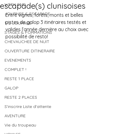
escapade(s) clunisoises
WEEK END
JOURNEE & ESCAPADE
Entre vignes, forêts, monts et belles 
pistes de galop 3 itinéraires testés et 
1/2 JOURNEE
valides l’année dernière au choix avec 
STAGES & FORMATIONS
possibilité de resto!
CHEVAUCHEE DE NUIT
OUVERTURE DITINERAIRE
EVENEMENTS
COMPLET !
RESTE 1 PLACE
GALOP
RESTE 2 PLACES
S'inscrire Liste d'attente
AVENTURE
Vie du troupeau