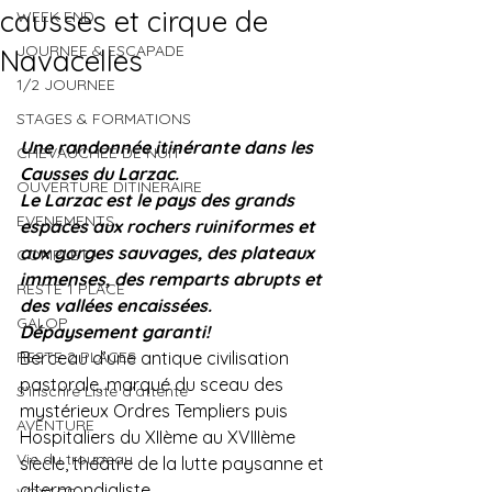
causses et cirque de
WEEK END
JOURNEE & ESCAPADE
Navacelles
1/2 JOURNEE
STAGES & FORMATIONS
Une randonnée itinérante dans les 
CHEVAUCHEE DE NUIT
Causses du Larzac.
OUVERTURE DITINERAIRE
Le Larzac est le pays des grands 
EVENEMENTS
espaces aux rochers ruiniformes et 
aux gorges sauvages, des plateaux 
COMPLET !
immenses, des remparts abrupts et 
RESTE 1 PLACE
des vallées encaissées.
GALOP
Dépaysement garanti!
RESTE 2 PLACES
Berceau d’une antique civilisation 
pastorale, marqué du sceau des 
S'inscrire Liste d'attente
mystérieux Ordres Templiers puis 
AVENTURE
Hospitaliers du XIIème au XVIIIème 
Vie du troupeau
siècle, théâtre de la lutte paysanne et 
altermondialiste,