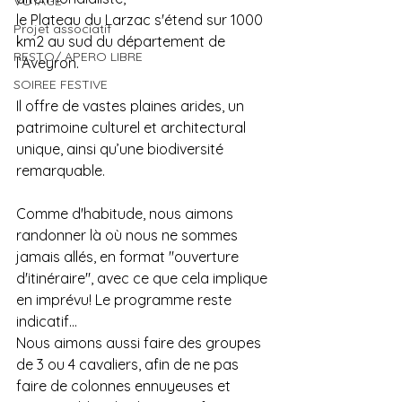
VOYAGE
le Plateau du Larzac s'étend sur 1000 
Projet associatif
km2 au sud du département de 
RESTO/ APERO LIBRE
l’Aveyron.
SOIREE FESTIVE
Il offre de vastes plaines arides, un 
patrimoine culturel et architectural 
unique, ainsi qu’une biodiversité 
remarquable.
Comme d'habitude, nous aimons 
randonner là où nous ne sommes 
jamais allés, en format "ouverture 
d'itinéraire", avec ce que cela implique 
en imprévu! Le programme reste 
indicatif...
Nous aimons aussi faire des groupes 
de 3 ou 4 cavaliers, afin de ne pas 
faire de colonnes ennuyeuses et 